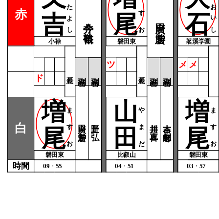
またよし
ますお
おおいし
赤
吉
尾
石
今井 裕敬
廣田 勝宏
小禄
磐田東
茗溪学園
ツ
メ
メ
ド
増
山
増
ますお
やまだ
ますお
廣田 勝宏
上野 弘
川井 正喜
吉本 剣志郎
白
尾
田
尾
磐田東
比叡山
磐田東
時間
09
55
04
51
03
57
：
：
：