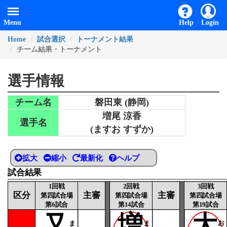
Menu
Help
Login
Home
試合選択
トーナメント結果
チーム結果・トーナメント
選手情報
チーム名
磐田東 (静岡)
増尾 涼香
選手名
(ますお すずか)
拡大
縮小
最新化
ヘルプ
試合結果
1回戦
2回戦
3回戦
区分
主審
主審
第四試合場
第四試合場
第四試合場
第6試合
第14試合
第19試合
又
増
大