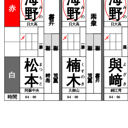
うみの
うみの
うみの
赤
野
野
野
喜多村 昇
岡本 康生
日大高
日大高
日大高
メ
メ
メ
松
楠
與
まつもと
くすのき
よざき
時村 尚孝
荒川 冨美恵
荒川 冨美恵
喜多村 昇
白
本
木
﨑
阿蘇中央
久御山
錦江湾
時間
04
00
04
00
04
06
：
：
：