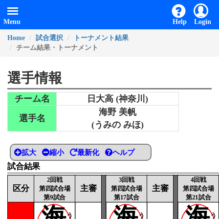
Menu
Help
Login
Home
試合選択
トーナメント結果
チーム結果・トーナメント
選手情報
チーム名
日大高 (神奈川)
海野 美帆
選手名
(うみの みほ)
拡大
縮小
最新化
ヘルプ
試合結果
2回戦
3回戦
4回戦
区分
主審
主審
第四試合場
第四試合場
第四試合場
第9試合
第17試合
第21試合
海
海
海