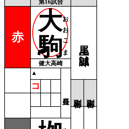
第16試合
大
おおこま
赤
駒
尾上 誠一郎
健大高崎
▲
コ