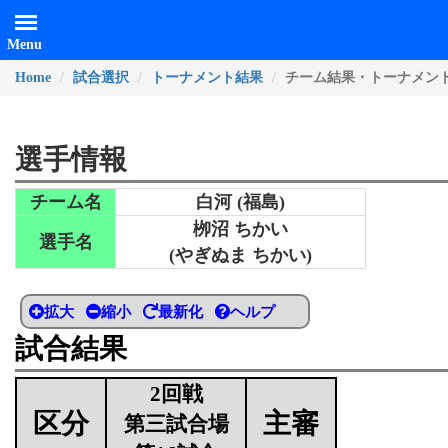
Menu
Home
試合選択
トーナメント結果
チーム結果・トーナメン
選手情報
チーム名
白河 (福島)
栁沼 ちかい
選手名
(やぎぬま ちかい)
拡大
縮小
最新化
ヘルプ
試合結果
2回戦
区分
主審
第三試合場