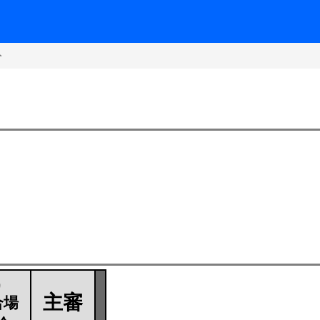
ト
主審
合場