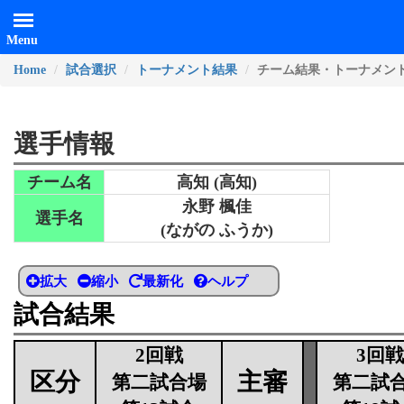
Menu
Home
試合選択
トーナメント結果
チーム結果・トーナメン
選手情報
チーム名
高知 (高知)
永野 楓佳
選手名
(ながの ふうか)
拡大
縮小
最新化
ヘルプ
試合結果
2回戦
3回戦
区分
主審
第二試合場
第二試