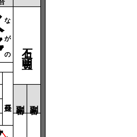
合
永
ながの
野
石上 豊明