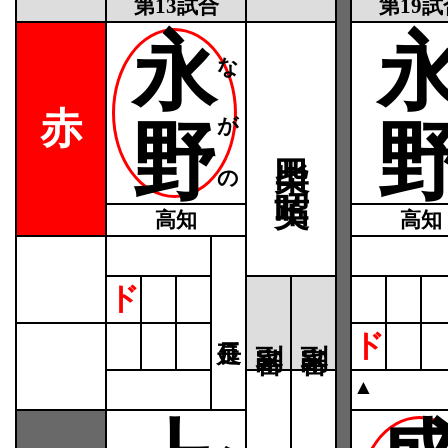
第13試合
第19試
永
ながの
赤
野
柴田 英昭
高知
高知
ド
ド
▲