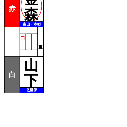
赤
森
富山・本郷
コ
山
白
下
佐世保