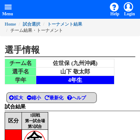
Menu
Help
Login
Home
試合選択
トーナメント結果
チーム結果・トーナメント
選手情報
チーム名
佐世保 (九州沖縄)
選手名
山下 敬太郎
学年
4年生
拡大
縮小
最新化
ヘルプ
試合結果
1回戦
区分
第一試合場
第5試合
金