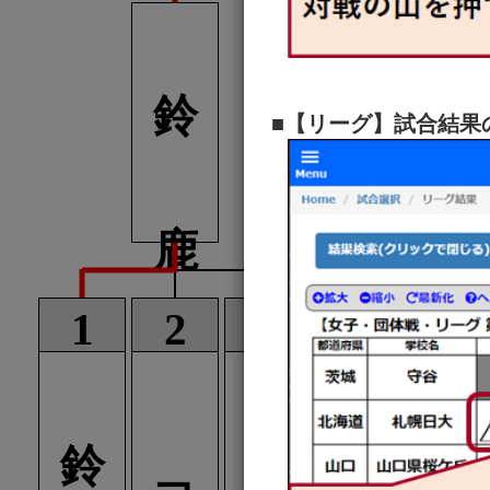
鈴鹿
旭川
■【リーグ】試合結果
1
2
3
4
5
弓削商船