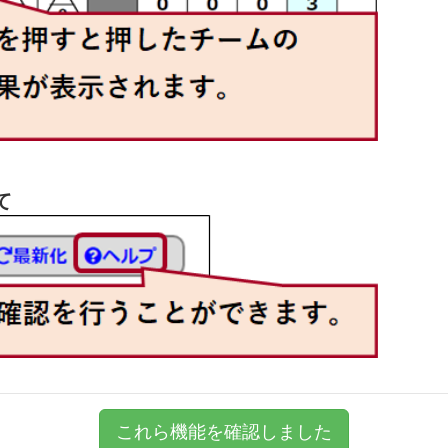
1
3
1
4
4
1
3
1
1
3
5
1
2
1
1
2
て
1
合場】Ｃリーグ
勝数
勝者数
取得
龍谷富山
中京
2
2
1
3
4
1
2
これら機能を確認しました
2