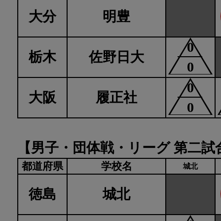
大分
明豊
0
栃木
佐野日大
0
0
大阪
履正社
0
【男子・団体戦・リーグ 第二試
都道府県
学校名
城北
徳島
城北