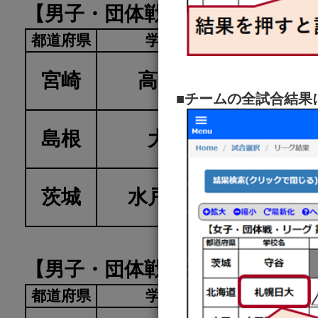
【男子・団体戦・リーグ 第一試
都道府県
学校名
高千穂
宮崎
高千穂
■チームの全試合結果
0
島根
大社
0
1
茨城
水戸葵陵
1
【男子・団体戦・リーグ 第一試
都道府県
学校名
花巻北