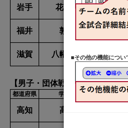
岩手
花巻北
4
福井
敦賀
2
0
滋賀
八幡工業
■その他の機能につい
0
【男子・団体戦・リーグ 第一試
都道府県
学校名
高知
高知
高知
2