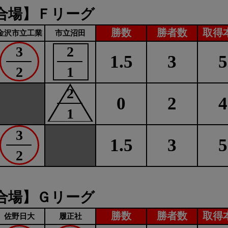
合場】Ｆリーグ
勝数
勝者数
取得
金沢市立工業
市立沼田
3
2
1.5
3
5
2
1
2
0
2
4
1
3
1.5
3
5
2
合場】Ｇリーグ
勝数
勝者数
取得
佐野日大
履正社