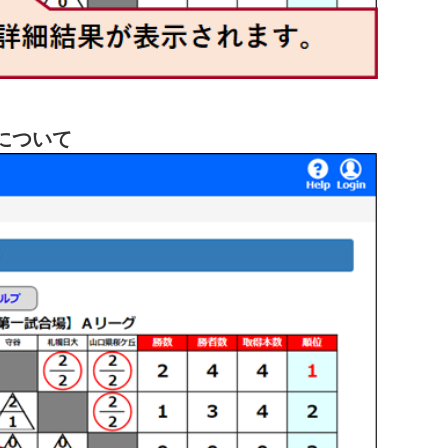
合場】Ａリーグ
勝数
勝者数
取得
大社
水戸葵陵
1
3
2
4
4
1
3
について
1
0
1
1
1
2
1
3
3
2
合場】Ｂリーグ
勝数
勝者数
取得
敦賀
八幡工業