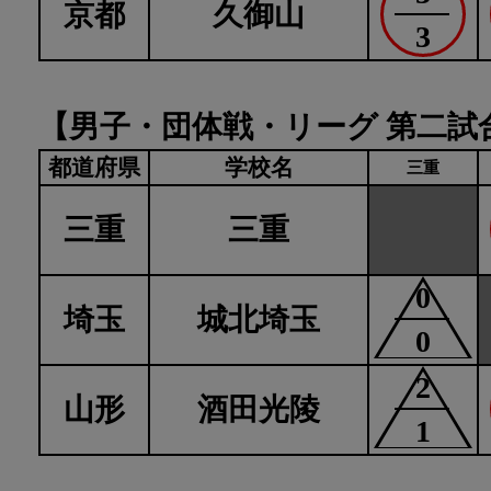
京都
久御山
3
【男子・団体戦・リーグ 第二試
都道府県
学校名
三重
三重
三重
0
埼玉
城北埼玉
0
2
山形
酒田光陵
1