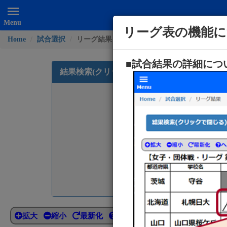
Menu
リーグ表の機能
Home
試合選択
リーグ結果
■試合結果の詳細につ
結果検索(クリックで閉じる)
試合場
リーグ
チーム名
拡大
縮小
最新化
ヘルプ