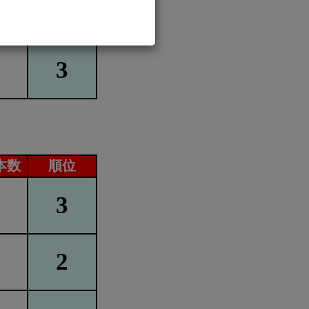
1
3
本数
順位
3
2