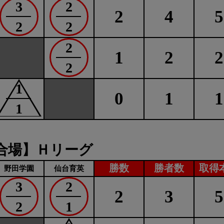
3
2
2
4
5
2
2
2
1
2
2
2
1
0
1
1
1
合場】Ｈリーグ
勝数
勝者数
取得
野田学園
仙台育英
3
2
2
3
5
2
1