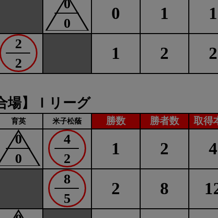
0
0
1
1
0
2
1
2
2
2
合場】Ｉリーグ
勝数
勝者数
取得
育英
米子松蔭
0
4
1
2
4
0
2
8
2
8
1
5