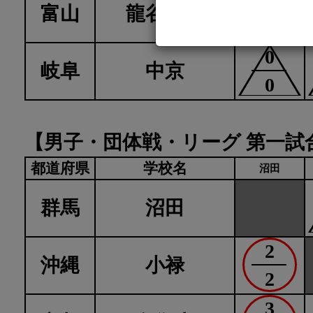
富山
龍谷富山
2
0
岐阜
中京
0
【男子・団体戦・リーグ 第一試
都道府県
学校名
沼田
群馬
沼田
2
沖縄
小禄
2
3