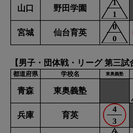
1
山口
野田学園
1
0
宮城
仙台育英
0
【男子・団体戦・リーグ 第三試
都道府県
学校名
東奥義塾
青森
東奥義塾
4
兵庫
育英
3