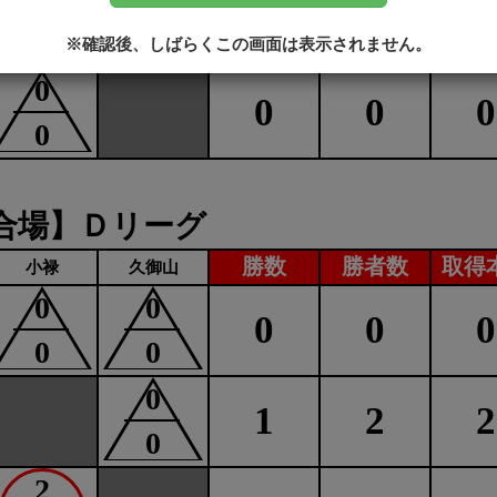
2
3
4
1
※確認後、しばらくこの画面は表示されません。
0
0
0
0
0
合場】Ｄリーグ
勝数
勝者数
取得
小禄
久御山
0
0
0
0
0
0
0
0
1
2
2
0
2