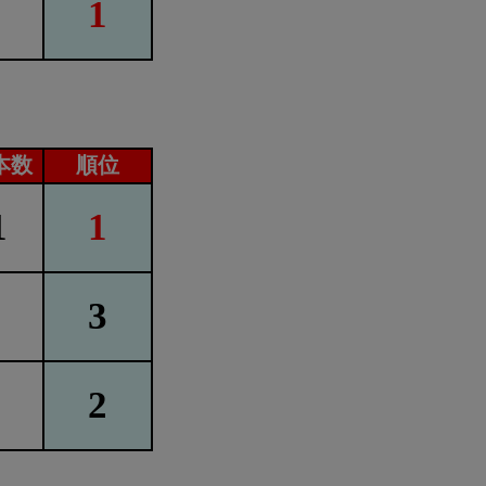
1
本数
順位
1
1
3
2