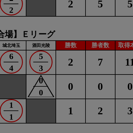
2
5
5
2
合場】Ｅリーグ
勝数
勝者数
取得
城北埼玉
酒田光陵
6
5
2
7
1
4
3
0
0
0
0
0
1
1
2
3
1